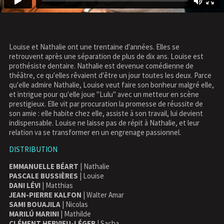
Louise et Nathalie ont une trentaine d'années. Elles se
retrouvent après une séparation de plus de dix ans. Louise est
prothésiste dentaire. Nathalie est devenue comédienne de
théâtre, ce qu'elles rêvaient d'être un jour toutes les deux. Parce
qu'elle admire Nathalie, Louise veut faire son bonheur malgré elle,
et intrigue pour qu'elle joue "Lulu" avec un metteur en scène
prestigieux. Elle vit par procuration la promesse de réussite de
son amie : elle habite chez elle, assiste à son travail, lui devient
indispensable. Louise ne laisse pas de répit à Nathalie, et leur
relation va se transformer en un engrenage passionnel.
DISTRIBUTION
EMMANUELLE BÉART
| Nathalie
PASCALE BUSSIÈRES
| Louise
DANI LÉVI
| Matthias
JEAN-PIERRE KALFON
| Walter Amar
SAMI BOUAJILA
| Nicolas
MARILÚ MARINI
| Mathilde
CLÉMENT HERVIEU-LÉGER
| Sacha