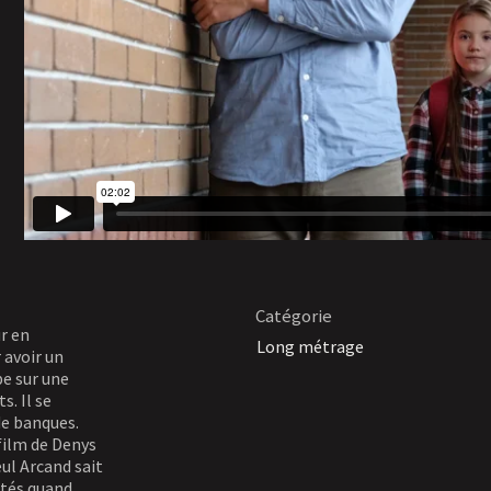
Catégorie
ur en
Long métrage
 avoir un
be sur une
s. Il se
de banques.
 film de Denys
ul Arcand sait
étés quand