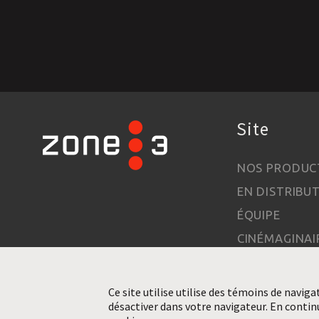
Site
NOS PRODUC
EN DISTRIBU
ÉQUIPE
CINÉMAGINAI
À PROPOS
CONTACT
Ce site utilise utilise des témoins de naviga
désactiver dans votre navigateur. En contin
RENSEIGNEM