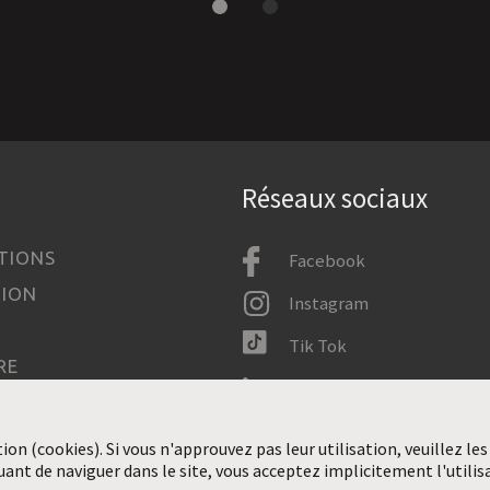
Réseaux sociaux
TIONS
Facebook
TION
Instagram
Tik Tok
RE
LinkedIn
IMDB
tion (cookies). Si vous n'approuvez pas leur utilisation, veuillez les
uant de naviguer dans le site, vous acceptez implicitement l'utilis
ENTS PERSONNELS