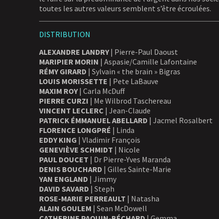
toutes les autres valeurs semblent s’être écroulées.
DISTRIBUTION
ALEXANDRE LANDRY
| Pierre-Paul Daoust
MARIPIER MORIN
| Aspasie/Camille Lafontaine
RÉMY GIRARD
| Sylvain « the brain » Bigras
LOUIS MORISSETTE
| Pete LaBauve
MAXIM ROY
| Carla McDuff
PIERRE CURZI
| Me Wilbrod Taschereau
VINCENT LECLERC
| Jean-Claude
PATRICK ÉMMANUEL ABELLARD
| Jacmel Rosalbert
FLORENCE LONGPRÉ
| Linda
EDDY KING
| Vladimir François
GENEVIÈVE SCHMIDT
| Nicole
PAUL DOUCET
| Dr Pierre-Yves Maranda
DENIS BOUCHARD
| Gilles Sainte-Marie
YAN ENGLAND
| Jimmy
DAVID SAVARD
| Steph
ROSE-MARIE PERREAULT
| Natasha
ALAIN GOULEM
| Sean McDowell
CATHERINE PAQUIN-BÉCHARD
| Gemma