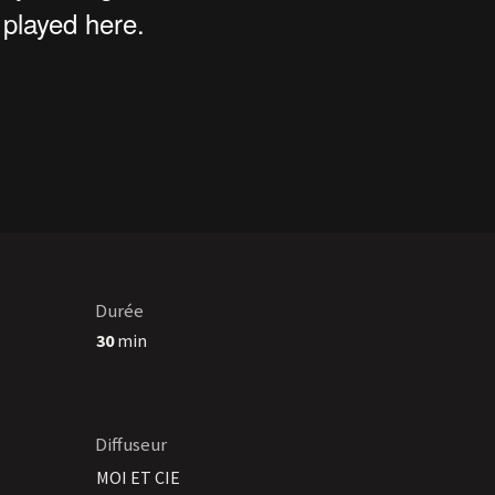
Durée
30
min
Diffuseur
MOI ET CIE