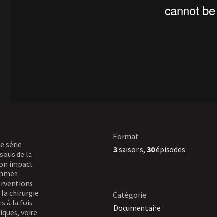
Format
e série
3
saisons,
30
épisodes
sous de la
son impact
nommée
terventions
 la chirurgie
Catégorie
s à la fois
Documentaire
iques, voire